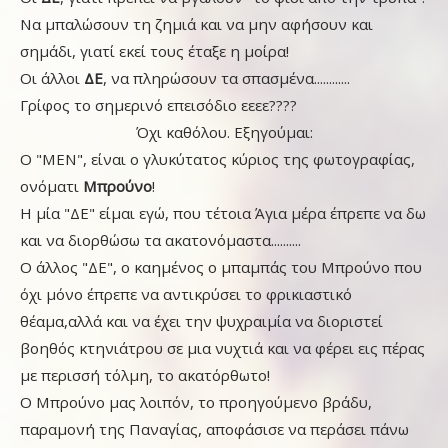
Να μπαλώσουν τη ζημιά και να μην αφήσουν και
σημάδι, γιατί εκεί τους έταξε η μοίρα!
Οι άλλοι
ΔΕ
, να πληρώσουν τα σπασμένα............
Γρίφος το σημερινό επεισόδιο εεεε????
Όχι καθόλου. Εξηγούμαι:
Ο "ΜΕΝ", είναι ο γλυκύτατος κύριος της φωτογραφίας,
ονόματι
Μπρούνο
!
Η μία "ΔΕ" είμαι εγώ, που τέτοια Άγια μέρα έπρεπε να δω
και να διορθώσω τα ακατονόμαστα..........
Ο άλλος "ΔΕ", ο καημένος ο μπαμπάς του Μπρούνο που
όχι μόνο έπρεπε να αντικρύσει το φρικιαστικό
θέαμα,αλλά και να έχει την ψυχραιμία να διοριστεί
βοηθός κτηνιάτρου σε μια νυχτιά και να φέρει εις πέρας
με περισσή τόλμη, το ακατόρθωτο!
Ο Μπρούνο μας λοιπόν, το προηγούμενο βράδυ,
παραμονή της Παναγίας, αποφάσισε να περάσει πάνω