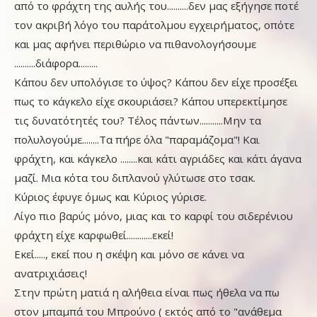
από το φράχτη της αυλής του..........δεν μας εξήγησε ποτέ
τον ακριβή λόγο του παράτολμου εγχειρήματος, οπότε
και μας αφήνει περιθώριο να πιθανολογήσουμε
..........διάφορα.........
Κάπου δεν υπολόγισε το ύψος? Κάπου δεν είχε προσέξει
πως το κάγκελο είχε σκουριάσει? Κάπου υπερεκτίμησε
τις δυνατότητές του? Τέλος πάντων...........Μην τα
πολυλογούμε........Τα πήρε όλα "παραμάζομα"! Και
φράχτη, και κάγκελο ........και κάτι αγριάδες και κάτι άγανα
μαζί. Μια κότα του διπλανού γλύτωσε στο τσακ.
Κύριος έφυγε όμως και Κύριος γύρισε.
Λίγο πιο βαρύς μόνο, μιας και το καρφί του σιδερένιου
φράχτη είχε καρφωθεί............εκεί!
Εκεί....., εκεί που η σκέψη και μόνο σε κάνει να
ανατριχιάσεις!
Στην πρώτη ματιά η αλήθεια είναι πως ήθελα να πω
στον μπαμπά του Μπρούνο ( εκτός από το "ανάθεμα