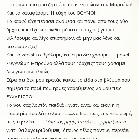
. Το μόνο που μου ζητούσε ήταν να σώσω τον Μπρούνο!
Και τα καταφέραμε. Η τύχη του ΒΟΥΝΟ!
Το καρφί είχε περάσει ανάμεσα και πάνω από τους δύο
όρχεις και είχε καρφωθεί μέσα στο όσχεο ( για να
μιλήσουμε και λίγο επιστημονικά! μην μας λένε και
δευτεράντζες!)
Και το καρφί το βγάλαμε, και αίμα δεν χάσαμε.........μόνο!
Συγγνώμη Μπρούνο αλλά τους "όρχεις" τους χάσαμε!
Δεν γινόταν αλλιώς!
Ξέρω ότι δεν μου κρατάς κακία, το είδα στο βλέμμα σου
σήμερα το πρωί που ήρθες χαρούμενος να μου πεις
ΕΥΧΑΡΙΣΤΩ!
Το νου σας λοιπόν παιδιά.....γιατί είναι και εκείνη η
Παροιμία που λέει ο λαός...........να δεις πως την λέει μωρέ,
πως την λέει............"
όποιος μμμμ, πηδάει......μμμμ
( άστο
γιατί θα λογοκριθούμε!!!), όποιος τέλος πάντων περνάει
πάνω από πολλούς φράχτες....με αιχμηρά