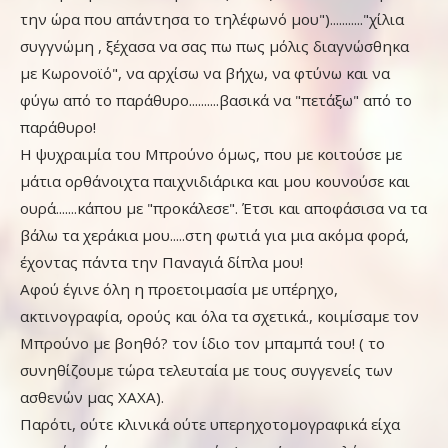
την ώρα που απάντησα το τηλέφωνό μου")..........."χίλια
συγγνώμη , ξέχασα να σας πω πως μόλις διαγνώσθηκα
με Κωρονοϊό", να αρχίσω να βήχω, να φτύνω και να
φύγω από το παράθυρο..........βασικά να "πετάξω" από το
παράθυρο!
Η ψυχραιμία του Μπρούνο όμως, που με κοιτούσε με
μάτια ορθάνοιχτα παιχνιδιάρικα και μου κουνούσε και
ουρά.......κάπου με "προκάλεσε". Έτσι και αποφάσισα να τα
βάλω τα χεράκια μου.....στη φωτιά για μια ακόμα φορά,
έχοντας πάντα την Παναγιά δίπλα μου!
Αφού έγινε όλη η προετοιμασία με υπέρηχο,
ακτινογραφία, ορούς και όλα τα σχετικά., κοιμίσαμε τον
Μπρούνο με βοηθό? τον ίδιο τον μπαμπά του! ( το
συνηθίζουμε τώρα τελευταία με τους συγγενείς των
ασθενών μας ΧΑΧΑ).
Παρότι, ούτε κλινικά ούτε υπερηχοτομογραφικά είχα