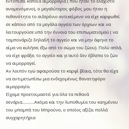
εντοπίσει κάποια αιμορραγία ( που ήταν το ελάχιστο
αναμενόμενο), ο μεγαλύτερος φόβος μου ήταν η
πιθανότητα το σιδερένιο αντικείμενο να είχε καρφωθεί
σε κάποιο από τα μεγάλα αγγεία των όρχεων και να
λειτουργούσε υπό την έννοια του επιπωματισμού ( να
ταμπονάριζε δηλαδή το αγγείο και να μην άφηνε το
αίμα να κυλήσει έξω από το σώμα του ζώου). Πολύ απλά,
να είχε φράξει το αγγείο και γι'αυτό δεν έβλεπα το ζώο
να αιμορραγεί.
Αν λοιπόν εγώ αφαιρούσα το καρφί βίαια, τότε θα είχα
να αντιμετωπίσω μια ενδεχομένως θανατηφόρο
αιμορραγία.
Είχαμε προετοιμαστεί για όλα τα πιθανά
σενάρια..............Ακόμα και την λυποθυμία του καημένου
του μπαμπά του Μπρούνο, ο οποίος αξίζει πολλά
συγχαρητήρια