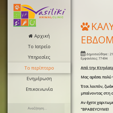
ΚΑΛ
Αρχική
ΕΒΔΟΜ
Το Ιατρείο
Δημοσιεύθηκε : 2
Υπηρεσίες
Εμφανίσεις: 77494
Το περίπτερο
Από την Κτηνίατ
Μας αρέσει πολύ 
Ενημέρωση
Έτσι λοιπόν, ζωά
Επικοινωνία
μπαίνοντας στη 
Αν έχετε χαριτωμέ
"ΒΡΑΒΕΥΟΥΜΕ!