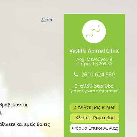
Vasiliki Animal Clinic
Λοχ. Μενούνου 8
Πάτρα, TK:263 35
2610 624 880
6939 565 063
(για επείγοντα περιστατικά)
 βραβεύονται
Στείλτε μας e-Mail
.
Κλείστε Ραντεβού
λνετε και εμείς θα τις
Φόρμα Επικοινωνίας